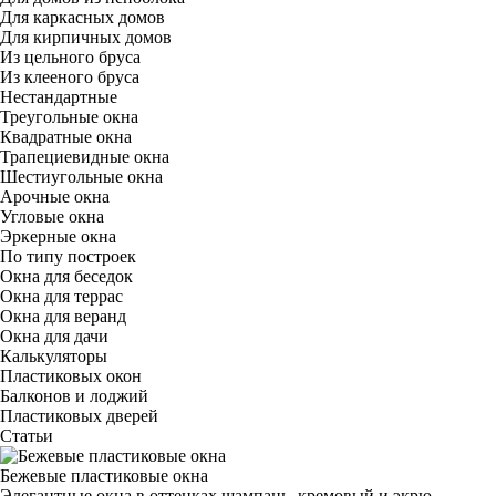
Для каркасных домов
Для кирпичных домов
Из цельного бруса
Из клееного бруса
Нестандартные
Треугольные окна
Квадратные окна
Трапециевидные окна
Шестиугольные окна
Арочные окна
Угловые окна
Эркерные окна
По типу построек
Окна для беседок
Окна для террас
Окна для веранд
Окна для дачи
Калькуляторы
Пластиковых окон
Балконов и лоджий
Пластиковых дверей
Статьи
Бежевые пластиковые окна
Элегантные окна в оттенках шампань, кремовый и экрю