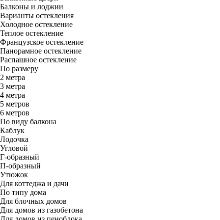
Балконы и лоджии
Варианты остекления
Холодное остекление
Теплое остекление
Французское остекление
Панорамное остекление
Распашное остекление
По размеру
2 метра
3 метра
4 метра
5 метров
6 метров
По виду балкона
Каблук
Лодочка
Угловой
Г-образный
П-образный
Утюжок
Для коттеджа и дачи
По типу дома
Для блочных домов
Для домов из газобетона
Для домов из пеноблока