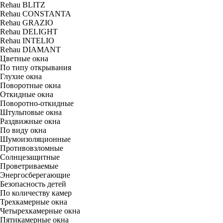
Rehau BLITZ
Rehau CONSTANTA
Rehau GRAZIO
Rehau DELIGHT
Rehau INTELIO
Rehau DIAMANT
Цветные окна
По типу открывания
Глухие окна
Поворотные окна
Откидные окна
Поворотно-откидные
Штульповые окна
Раздвижные окна
По виду окна
Шумоизоляционные
Противовзломные
Солнцезащитные
Проветриваемые
Энергосберегающие
Безопасность детей
По количеству камер
Трехкамерные окна
Четырехкамерные окна
Пятикамерные окна