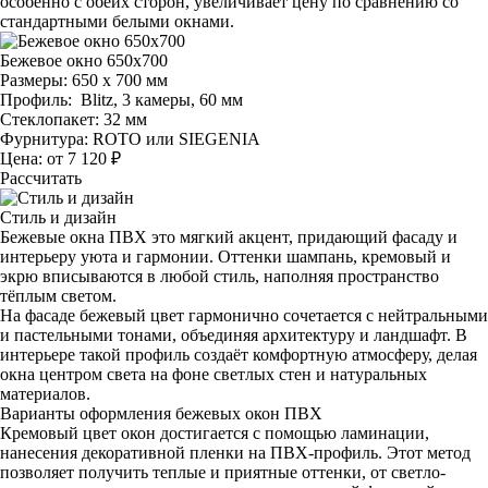
особенно с обеих сторон, увеличивает цену по сравнению со
стандартными белыми окнами.
Бежевое окно 650х700
Размеры:
650 х 700 мм
Профиль:
Blitz, 3 камеры, 60 мм
Стеклопакет: 32 мм
Фурнитура: ROTO или SIEGENIA
Цена: от 7 120 ₽
Рассчитать
Стиль и дизайн
Бежевые окна ПВХ это мягкий акцент, придающий фасаду и
интерьеру уюта и гармонии. Оттенки шампань, кремовый и
экрю вписываются в любой стиль, наполняя пространство
тёплым светом.
На фасаде бежевый цвет гармонично сочетается с нейтральными
и пастельными тонами, объединяя архитектуру и ландшафт. В
интерьере такой профиль создаёт комфортную атмосферу, делая
окна центром света на фоне светлых стен и натуральных
материалов.
Варианты оформления бежевых окон ПВХ
Кремовый цвет окон достигается с помощью ламинации,
нанесения декоративной пленки на ПВХ-профиль. Этот метод
позволяет получить теплые и приятные оттенки, от светло-