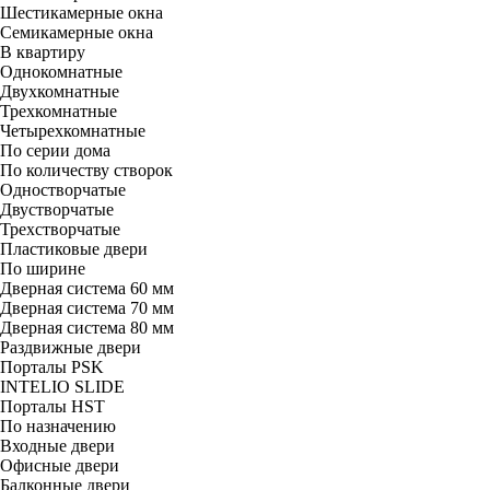
Шестикамерные окна
Семикамерные окна
В квартиру
Однокомнатные
Двухкомнатные
Трехкомнатные
Четырехкомнатные
По серии дома
По количеству створок
Одностворчатые
Двустворчатые
Трехстворчатые
Пластиковые двери
По ширине
Дверная система 60 мм
Дверная система 70 мм
Дверная система 80 мм
Раздвижные двери
Порталы PSK
INTELIO SLIDE
Порталы HST
По назначению
Входные двери
Офисные двери
Балконные двери