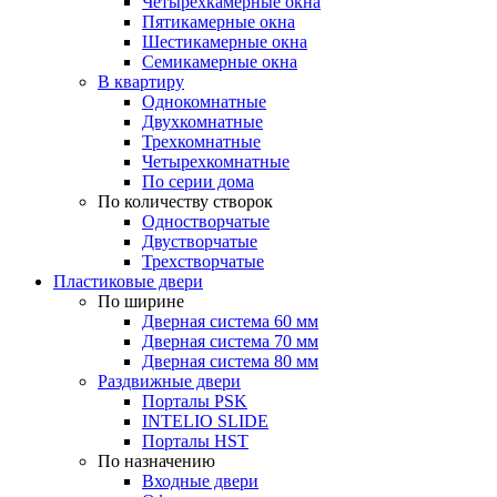
Четырехкамерные окна
Пятикамерные окна
Шестикамерные окна
Семикамерные окна
В квартиру
Однокомнатные
Двухкомнатные
Трехкомнатные
Четырехкомнатные
По серии дома
По количеству створок
Одностворчатые
Двустворчатые
Трехстворчатые
Пластиковые двери
По ширине
Дверная система 60 мм
Дверная система 70 мм
Дверная система 80 мм
Раздвижные двери
Порталы PSK
INTELIO SLIDE
Порталы HST
По назначению
Входные двери