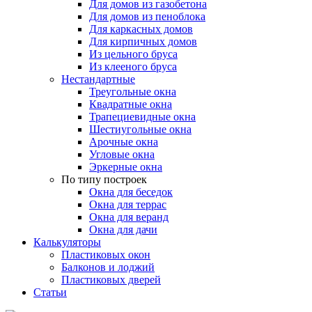
Для домов из газобетона
Для домов из пеноблока
Для каркасных домов
Для кирпичных домов
Из цельного бруса
Из клееного бруса
Нестандартные
Треугольные окна
Квадратные окна
Трапециевидные окна
Шестиугольные окна
Арочные окна
Угловые окна
Эркерные окна
По типу построек
Окна для беседок
Окна для террас
Окна для веранд
Окна для дачи
Калькуляторы
Пластиковых окон
Балконов и лоджий
Пластиковых дверей
Статьи