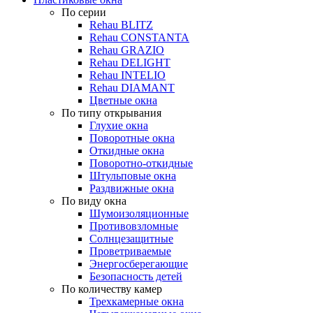
По серии
Rehau BLITZ
Rehau CONSTANTA
Rehau GRAZIO
Rehau DELIGHT
Rehau INTELIO
Rehau DIAMANT
Цветные окна
По типу открывания
Глухие окна
Поворотные окна
Откидные окна
Поворотно-откидные
Штульповые окна
Раздвижные окна
По виду окна
Шумоизоляционные
Противовзломные
Солнцезащитные
Проветриваемые
Энергосберегающие
Безопасность детей
По количеству камер
Трехкамерные окна