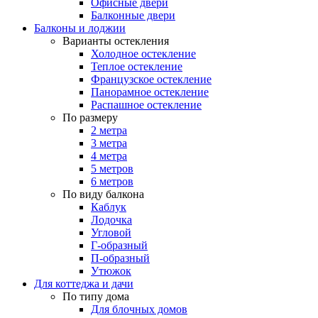
Офисные двери
Балконные двери
Балконы и лоджии
Варианты остекления
Холодное остекление
Теплое остекление
Французское остекление
Панорамное остекление
Распашное остекление
По размеру
2 метра
3 метра
4 метра
5 метров
6 метров
По виду балкона
Каблук
Лодочка
Угловой
Г-образный
П-образный
Утюжок
Для коттеджа и дачи
По типу дома
Для блочных домов