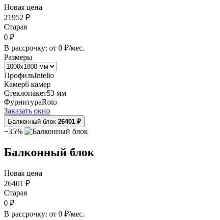
Новая цена
21952
₽
Старая
0
₽
В рассрочку: от
0
₽/мес.
Размеры
Профиль
Intelio
Камер
6 камер
Стеклопакет
53 мм
Фурнитура
Roto
Заказать окно
Балконный блок
26401 ₽
−35%
Балконный блок
Новая цена
26401
₽
Старая
0
₽
В рассрочку: от
0
₽/мес.