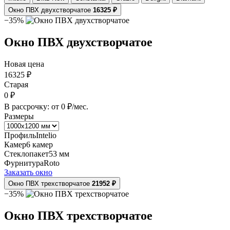
Окно ПВХ двухстворчатое
16325 ₽
−35%
Окно ПВХ двухстворчатое
Новая цена
16325
₽
Старая
0
₽
В рассрочку: от
0
₽/мес.
Размеры
Профиль
Intelio
Камер
6 камер
Стеклопакет
53 мм
Фурнитура
Roto
Заказать окно
Окно ПВХ трехстворчатое
21952 ₽
−35%
Окно ПВХ трехстворчатое