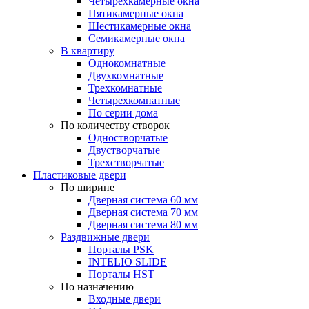
Четырехкамерные окна
Пятикамерные окна
Шестикамерные окна
Семикамерные окна
В квартиру
Однокомнатные
Двухкомнатные
Трехкомнатные
Четырехкомнатные
По серии дома
По количеству створок
Одностворчатые
Двустворчатые
Трехстворчатые
Пластиковые двери
По ширине
Дверная система 60 мм
Дверная система 70 мм
Дверная система 80 мм
Раздвижные двери
Порталы PSK
INTELIO SLIDE
Порталы HST
По назначению
Входные двери