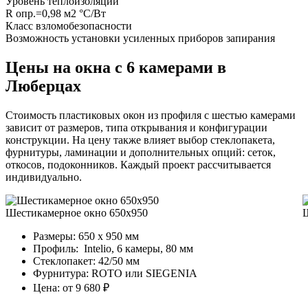
Уровень теплоизоляции
R опр.=0,98 м2 °C/Вт
Класс взломобезопасности
Возможность установки усиленных приборов запирания
Цены на окна с 6 камерами в
Люберцах
Стоимость пластиковых окон из профиля с шестью камерами
зависит от размеров, типа открывания и конфигурации
конструкции. На цену также влияет выбор стеклопакета,
фурнитуры, ламинации и дополнительных опций: сеток,
откосов, подоконников. Каждый проект рассчитывается
индивидуально.
Шестикамерное окно 650x950
Ш
Размеры:
650 х 950 мм
Профиль:
Intelio, 6 камеры, 80 мм
Стеклопакет: 42/50 мм
Фурнитура: ROTO или SIEGENIA
Цена: от 9 680 ₽