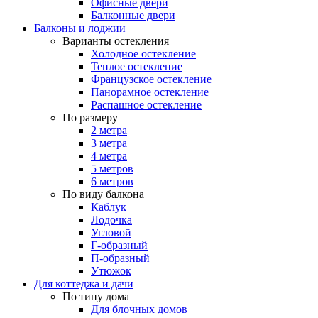
Офисные двери
Балконные двери
Балконы и лоджии
Варианты остекления
Холодное остекление
Теплое остекление
Французское остекление
Панорамное остекление
Распашное остекление
По размеру
2 метра
3 метра
4 метра
5 метров
6 метров
По виду балкона
Каблук
Лодочка
Угловой
Г-образный
П-образный
Утюжок
Для коттеджа и дачи
По типу дома
Для блочных домов