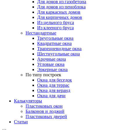
Для домов из газобетона
Для домов из пеноблока
Для каркасных домов
Для кирпичных домов
Из цельного бруса
Из клееного бруса
Нестандартные
Треугольные окна
Квадратные окна
Трапециевидные окна
Шестиугольные окна
Арочные окна
Угловые окна
Эркерные окна
По типу построек
Окна для беседок
Окна для террас
Окна для веранд
Окна для дачи
Калькуляторы
Пластиковых окон
Балконов и лоджий
Пластиковых дверей
Статьи