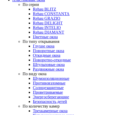
По серии
Rehau BLITZ
Rehau CONSTANTA
Rehau GRAZIO
Rehau DELIGHT
Rehau INTELIO
Rehau DIAMANT
Цветные окна
По типу открывания
Глухие окна
Поворотные окна
Откидные окна
Поворотно-откидные
Штульповые окна
Раздвижные окна
По виду окна
Шумоизоляционные
Противовзломные
Солнцезащитные
Проветриваемые
Энергосберегающие
Безопасность детей
По количеству камер
Трехкамерные окна