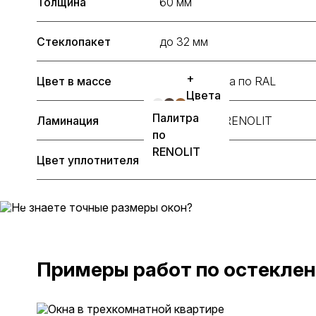
Толщина
60 мм
Стеклопакет
до 32 мм
+
Цвет в массе
+ Цвета по RAL
Цвета
по
Палитра
Ламинация
Палитра по RENOLIT
RAL
по
RENOLIT
Цвет уплотнителя
Примеры работ по остекле