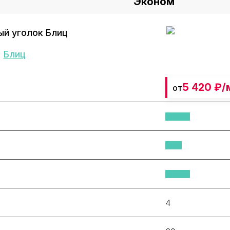
Эконом
Блиц
5 420 ₽/
от
Не знает
4
окон?