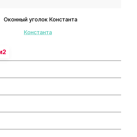
Константа
м2
о
е точные размеры
5