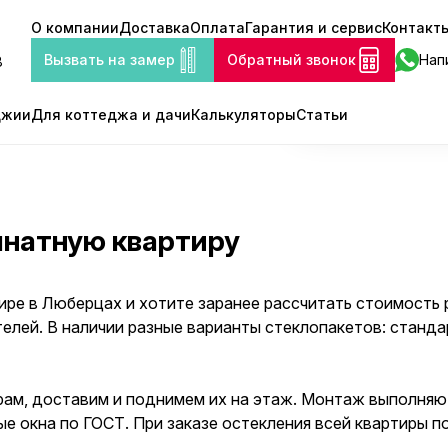
О компании
Доставка
Оплата
Гарантия и сервис
Контакт
Вызвать з
Вызвать на замер
Обратный звонок
Нап
8
джии
Для коттеджа и дачи
Калькуляторы
Статьи
мнатную квартиру
ире в Люберцах и хотите заранее рассчитать стоимость
елей. В наличии разные варианты стеклопакетов: станда
рам, доставим и поднимем их на этаж. Монтаж выполня
ые окна по ГОСТ. При заказе остекления всей квартиры п