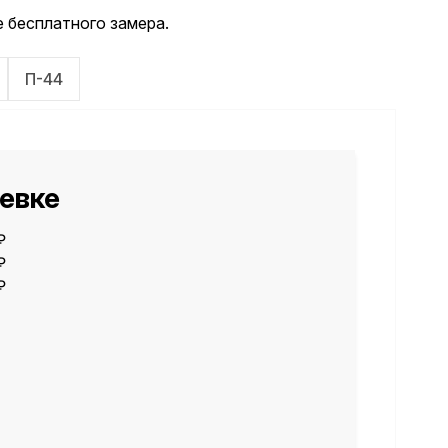
 бесплатного замера.
П-44
щевке
 ₽
₽
₽