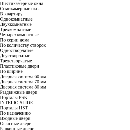
Шестикамерные окна
Семикамерные окна
В квартиру
Однокомнатные
Двухкомнатные
Трехкомнатные
Четырехкомнатные
По серии дома
По количеству створок
Одностворчатые
Двустворчатые
Трехстворчатые
Пластиковые двери
По ширине
Дверная система 60 мм
Дверная система 70 мм
Дверная система 80 мм
Раздвижные двери
Порталы PSK
INTELIO SLIDE
Порталы HST
По назначению
Входные двери
Офисные двери
Балконные двери