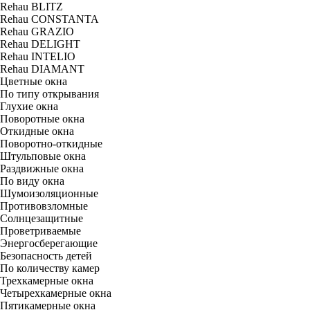
Rehau BLITZ
Rehau CONSTANTA
Rehau GRAZIO
Rehau DELIGHT
Rehau INTELIO
Rehau DIAMANT
Цветные окна
По типу открывания
Глухие окна
Поворотные окна
Откидные окна
Поворотно-откидные
Штульповые окна
Раздвижные окна
По виду окна
Шумоизоляционные
Противовзломные
Солнцезащитные
Проветриваемые
Энергосберегающие
Безопасность детей
По количеству камер
Трехкамерные окна
Четырехкамерные окна
Пятикамерные окна