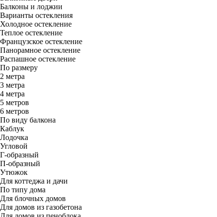
Балконы и лоджии
Варианты остекления
Холодное остекление
Теплое остекление
Французское остекление
Панорамное остекление
Распашное остекление
По размеру
2 метра
3 метра
4 метра
5 метров
6 метров
По виду балкона
Каблук
Лодочка
Угловой
Г-образный
П-образный
Утюжок
Для коттеджа и дачи
По типу дома
Для блочных домов
Для домов из газобетона
Для домов из пеноблока