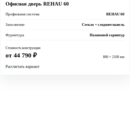
Офисная дверь REHAU 60
Профильная система
REHAU 60
Заполнение
Стекло + сэндвич-панель
Фурнитура
Нажимной гарнитур
Стоимость конструкции
от 44 790 ₽
800 × 2100 мм
Рассчитать вариант
Не нашли подходящую конструкцию?
Оставьте заявку, менеджер уточнит размеры, комплектацию и
рассчитает индивидуальный вариант двери.
Рассчитать по своим размерам