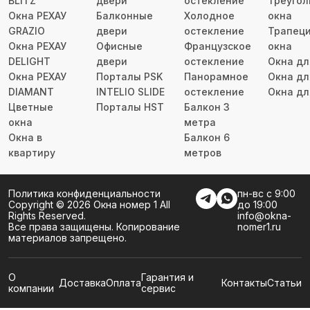
BLITZ
двери
остекление
Треуго
Окна РЕХАУ
Балконные
Холодное
окна
GRAZIO
двери
остекление
Трапец
Окна РЕХАУ
Офисные
Французское
окна
DELIGHT
двери
остекление
Окна дл
Окна РЕХАУ
Порталы PSK
Панорамное
Окна дл
DIAMANT
INTELIO SLIDE
остекление
Окна дл
Цветные
Порталы HST
Балкон 3
окна
метра
Окна в
Балкон 6
квартиру
метров
Политика конфиденциальности
пн-вс с 9:00
Copyright ©
2026
Окна номер 1 All
до 19:00
Rights Reserved.
info@okna-
Все права защищены. Копирование
nomer1.ru
материалов запрещено.
О
Гарантия и
Доставка
Оплата
Контакты
Статьи
компании
сервис