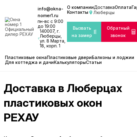
О компании
Доставка
Оплата
Га
info@okna-
Контакты
Люберцы
nomer1.ru
пн-вс с 9:00
до 19:00
Вызвать
Обратный
Официальный
140007, г.
дилер РЕХАУ
на замер
звонок
Люберцы,
ул. 8 Марта,
18, корп. 1
Пластиковые окна
Пластиковые двери
Балконы и лоджии
Для коттеджа и дачи
Калькуляторы
Статьи
Доставка в Люберцах
пластиковых окон
РЕХАУ