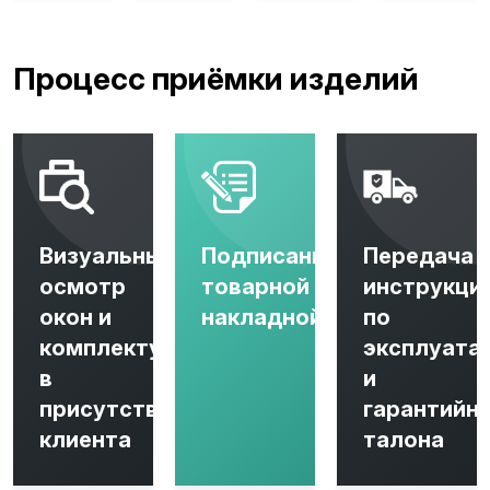
Процесс приёмки изделий
Визуальный
Подписание
Передача
осмотр
товарной
инструкци
окон и
накладной
по
комплектующих
эксплуата
в
и
присутствии
гарантийн
клиента
талона